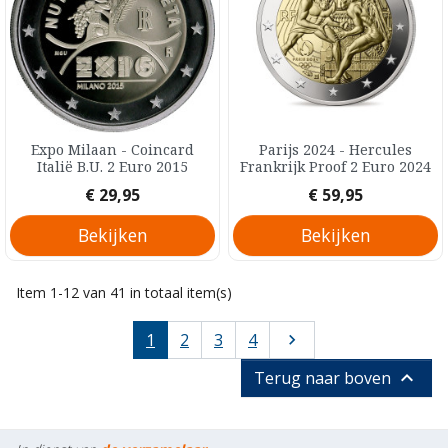
Expo Milaan - Coincard
Parijs 2024 - Hercules
Italië B.U. 2 Euro 2015
Frankrijk Proof 2 Euro 2024
Prijs
Prijs
€ 29,95
€ 59,95
Bekijken
Bekijken
Item 1-12 van 41 in totaal item(s)
Volgende
1
2
3
4


Terug naar boven