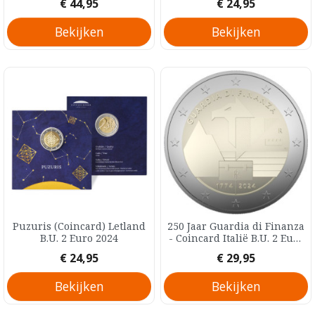
Prijs
Prijs
€ 44,95
€ 24,95
Bekijken
Bekijken
Puzuris (Coincard) Letland
250 Jaar Guardia di Finanza
B.U. 2 Euro 2024
- Coincard Italië B.U. 2 Euro
2024
Prijs
Prijs
€ 24,95
€ 29,95
Bekijken
Bekijken