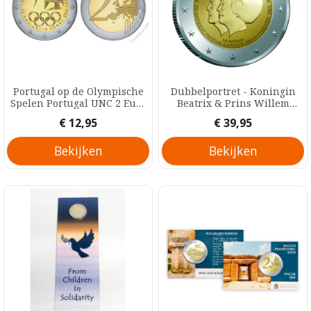
Portugal op de Olympische
Dubbelportret - Koningin
Spelen Portugal UNC 2 Euro
Beatrix & Prins Willem
2021
Alexander Nederland Proof
Prijs
Prijs
€ 12,95
€ 39,95
2 Euro 2013
Bekijken
Bekijken