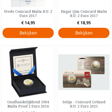
Vrede Coincard Malta B.U. 2
Hagar Qim Coincard Malta
Euro 2017
B.U. 2 Euro 2017
Prijs
Prijs
€ 14,95
€ 18,95
Bekijken
Bekijken
Onafhankelijkheid 1964
Selija - Coincard Letland
Malta Proof 2 Euro 2014
B.U. 2 Euro 2025