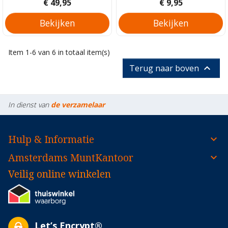
Prijs
Prijs
€ 49,95
€ 9,95
Bekijken
Bekijken
Item 1-6 van 6 in totaal item(s)

Terug naar boven
In dienst van
de verzamelaar
Hulp & Informatie
Amsterdams MuntKantoor
Veilig online winkelen
Let’s Encrypt®