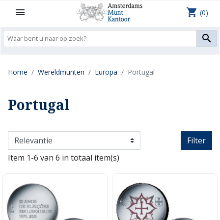
shopping_cart

(0)

Home
Wereldmunten
Europa
Portugal
Portugal
Filter
Item 1-6 van 6 in totaal item(s)