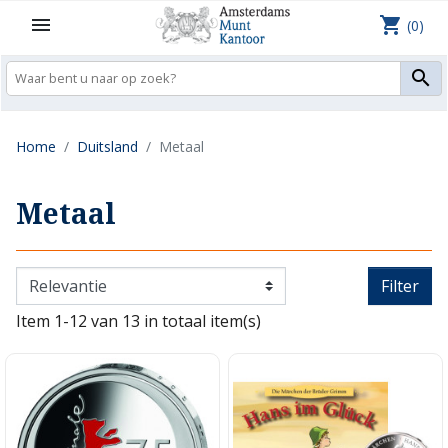
shopping_cart

(0)

Home
Duitsland
Metaal
Metaal
Filter
Item 1-12 van 13 in totaal item(s)