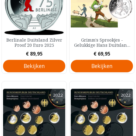
Berlinale Duitsland Zilver
Grimm's Sprookjes -
Proof 20 Euro 2025
Gelukkige Hans Duitsland
Zilver Proof 20 Euro 2023
Prijs
Prijs
€ 89,95
€ 69,95
Bekijken
Bekijken