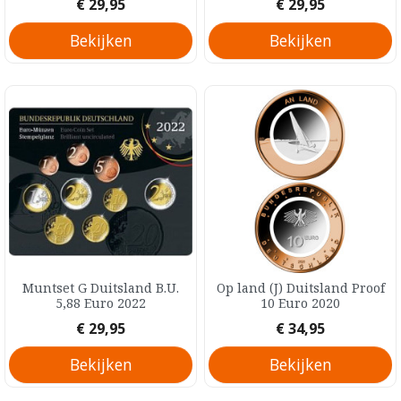
Prijs
Prijs
€ 29,95
€ 29,95
Bekijken
Bekijken
Muntset G Duitsland B.U.
Op land (J) Duitsland Proof
5,88 Euro 2022
10 Euro 2020
Prijs
Prijs
€ 29,95
€ 34,95
Bekijken
Bekijken