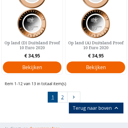
Op land (D) Duitsland Proof
Op land (A) Duitsland Proof
10 Euro 2020
10 Euro 2020
Prijs
Prijs
€ 34,95
€ 34,95
Bekijken
Bekijken
Item 1-12 van 13 in totaal item(s)
Volgende
1
2


Terug naar boven