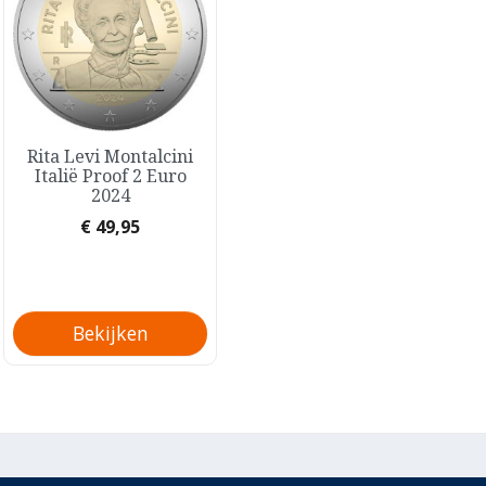
Snel bekijken
Snel bekijken
Rita Levi Montalcini
Guardia di Finanza


Italië Proof 2 Euro
Italië Proof 2 Euro
2024
2024
Prijs
Prijs
€ 49,95
€ 49,95
Bekijken
Bekijken