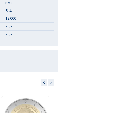
n.v.t.
B.U.
12.000
25,75
25,75