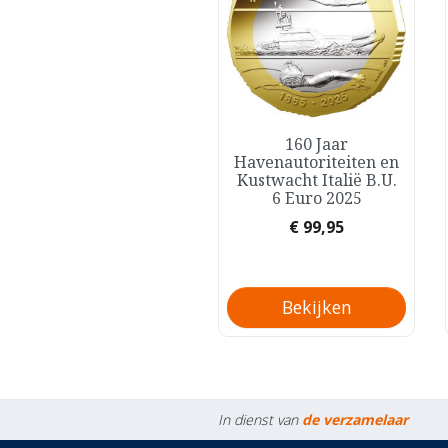
Snel bekijken
Snel bekijken
25 Jaar Italian
160 Jaar


Federation for Rare
Havenautoriteiten en
Diseases Italië Zilver
Kustwacht Italië B.U.
B.U. 8,88 Euro 2024
6 Euro 2025
Prijs
Prijs
€ 99,95
€ 99,95
Bekijken
Bekijken
In dienst van
de verzamelaar