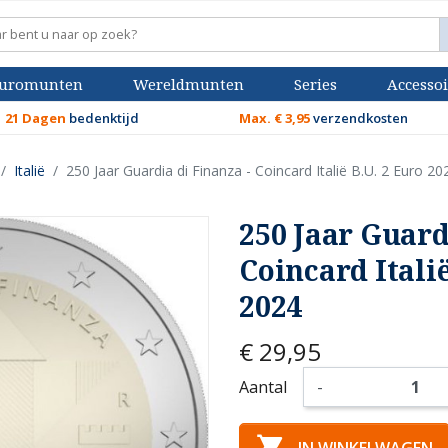
uromunten
Wereldmunten
Series
Accessoi
21 Dagen
bedenktijd
Max. € 3,95
verzendkosten
Italië
250 Jaar Guardia di Finanza - Coincard Italië B.U. 2 Euro 20
250 Jaar Guard
Coincard Italië
2024
€ 29,95
Aantal
-
