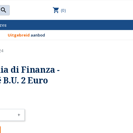
shopping_cart

(0)
res
Uitgebreid
aanbod
24
ia di Finanza -
 B.U. 2 Euro
+