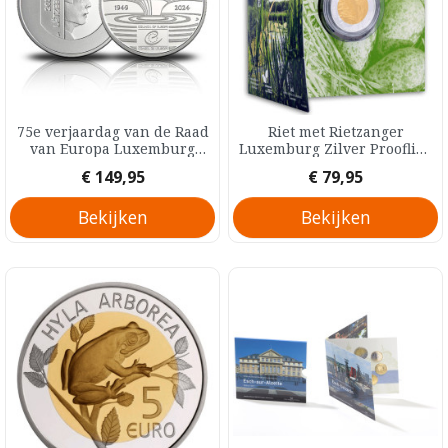
75e verjaardag van de Raad
Riet met Rietzanger
van Europa Luxemburg
Luxemburg Zilver Prooflike
Zilver Proof 25 Euro 2024
5 Euro 2018
Prijs
Prijs
€ 149,95
€ 79,95
Bekijken
Bekijken