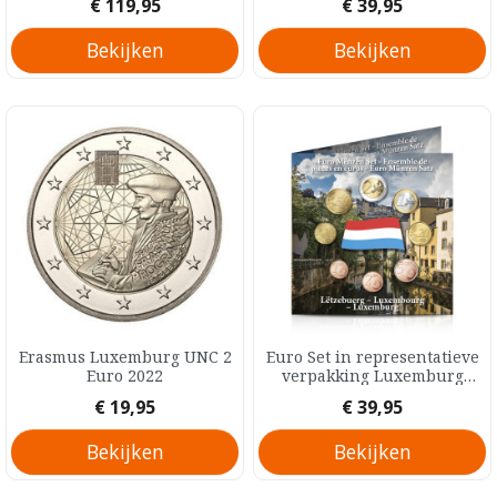
Prijs
Prijs
€ 119,95
€ 39,95
Bekijken
Bekijken
Erasmus Luxemburg UNC 2
Euro Set in representatieve
Euro 2022
verpakking Luxemburg
Fraai 3,88 Euro 2008
Prijs
Prijs
€ 19,95
€ 39,95
Bekijken
Bekijken