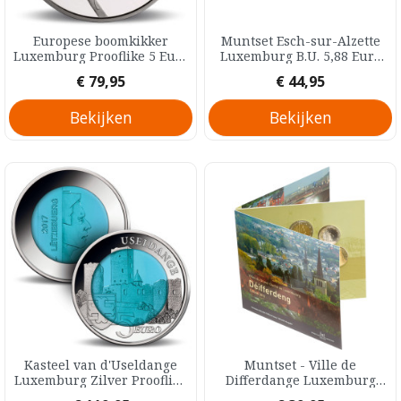
Europese boomkikker
Muntset Esch-sur-Alzette
Luxemburg Prooflike 5 Euro
Luxemburg B.U. 5,88 Euro
2017
2017
Prijs
Prijs
€ 79,95
€ 44,95
Bekijken
Bekijken
Kasteel van d'Useldange
Muntset - Ville de
Luxemburg Zilver Prooflike
Differdange Luxemburg
5 Euro 2017
B.U. 5,88 Euro 2013