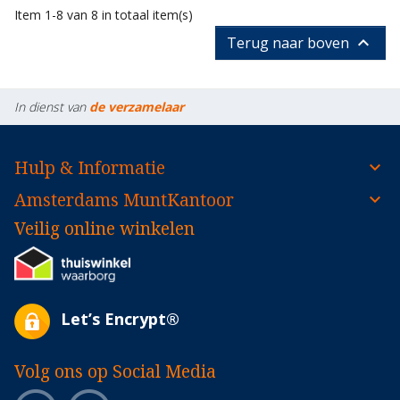
Item 1-8 van 8 in totaal item(s)

Terug naar boven
In dienst van
de verzamelaar
Hulp & Informatie
Amsterdams MuntKantoor
Veilig online winkelen
Let’s Encrypt®
Volg ons op Social Media