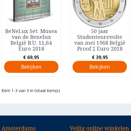
BeNeLux Set: Musea
50 jaar
Snel bekijken
Snel bekijken


van de Benelux
Studentenrevolte
België B.U. 11,64
van mei 1968 België
Euro 2018
Proof 2 Euro 2018
Prijs
Prijs
€ 69,95
€ 39,95
Bekijken
Bekijken
Item 1-3 van 3 in totaal item(s)
Amsterdams
Veilig online winkelen