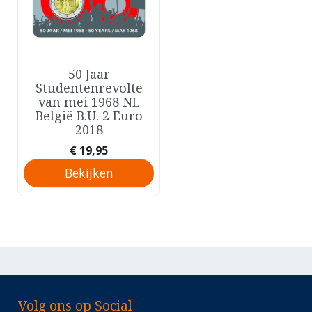
50 Jaar
Snel bekijken

Studentenrevolte
van mei 1968 NL
België B.U. 2 Euro
2018
Prijs
€ 19,95
Bekijken
Volg ons op Social