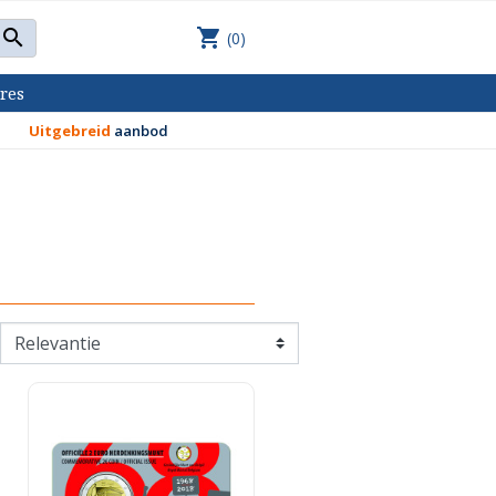
shopping_cart

(0)
res
Uitgebreid
aanbod