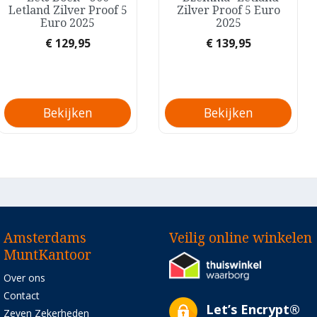
Letland Zilver Proof 5
Zilver Proof 5 Euro
Euro 2025
2025
Prijs
Prijs
€ 129,95
€ 139,95
Bekijken
Bekijken
Amsterdams
Veilig online winkelen
MuntKantoor
Over ons
Contact
Let’s Encrypt®
Zeven Zekerheden