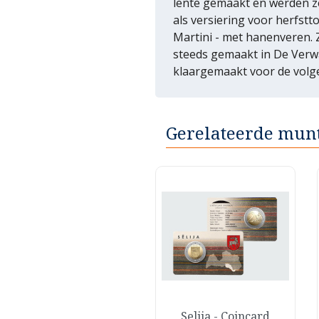
lente gemaakt en werden ze
als versiering voor herfst
Martini - met hanenveren.
steeds gemaakt in De Verwa
klaargemaakt voor de volg
Gerelateerde mun
Snel bekijken
Snel bekijken
Bouwen aan het
Selija - Coincard

