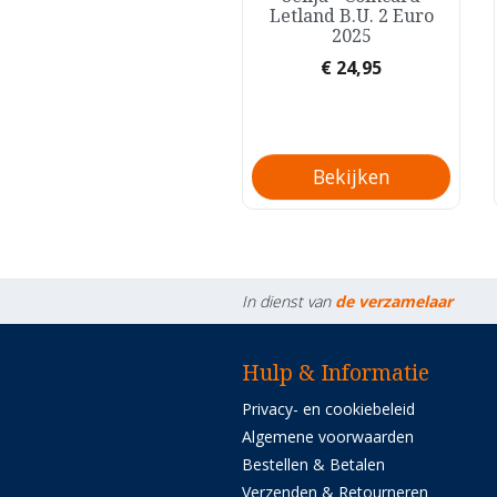
ongebouwde Letland
Letland B.U. 2 Euro
Zilver Proof 5 Euro
2025
2024
Prijs
€ 24,95
Prijs
€ 129,95
Bekijken
Bekijken
In dienst van
de verzamelaar
Hulp & Informatie
Privacy- en cookiebeleid
Algemene voorwaarden
Bestellen & Betalen
Verzenden & Retourneren