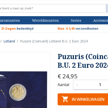
uromunten
Wereldmunten
Series
Accessoi
21 Dagen
bedenktijd
Max. € 3,95
verzendkosten
Letland
Puzuris (Coincard) Letland B.U. 2 Euro 2024
Puzuris (Coinc
B.U. 2 Euro 202
€ 24,95
Aantal
-

IN WINKELWAGEN