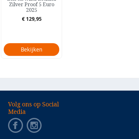
Zilver Proof 5 Euro
Letland B.U. 5,88 Euro
2025
2024
Prijs
Prijs
€ 129,95
€ 49,95
Bekijken
Bekijken
Volg ons op Social
Media