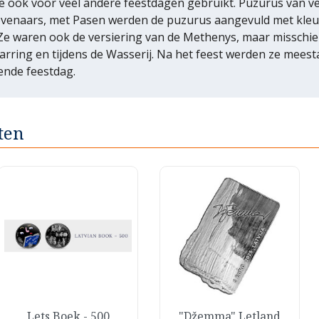
 ook voor veel andere feestdagen gebruikt. Puzurus van v
tovenaars, met Pasen werden de puzurus aangevuld met kleurr
 Ze waren ook de versiering van de Methenys, maar missch
rring en tijdens de Wasserij. Na het feest werden ze mees
ende feestdag.
ten
Snel bekijken
Snel bekijken
Lets Boek - 500
"Džemma" Letland

