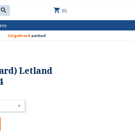
shopping_cart

(0)
res
Uitgebreid
aanbod
ard) Letland
4
+