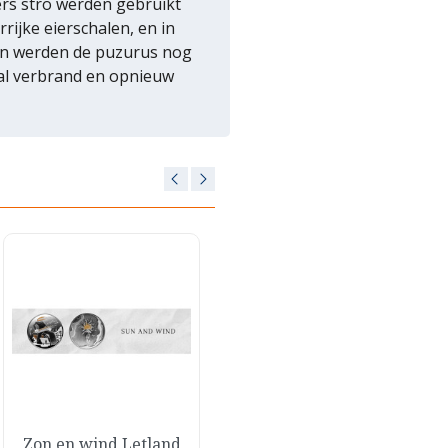
ers stro werden gebruikt
ijke eierschalen, en in
ien werden de puzurus nog
tal verbrand en opnieuw
Snel bekijken
Snel bekijken
Zon en wind Letland
Muntenset Puzuris

