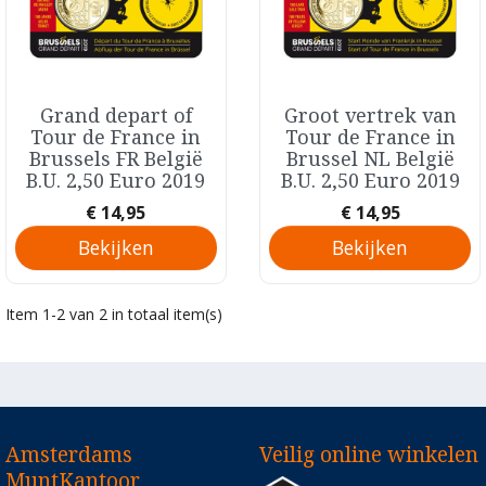
Grand depart of
Groot vertrek van
Snel bekijken
Snel bekijken


Tour de France in
Tour de France in
Brussels FR België
Brussel NL België
B.U. 2,50 Euro 2019
B.U. 2,50 Euro 2019
Prijs
Prijs
€ 14,95
€ 14,95
Bekijken
Bekijken
Item 1-2 van 2 in totaal item(s)
Amsterdams
Veilig online winkelen
MuntKantoor