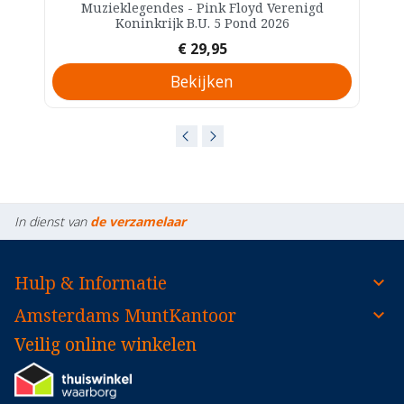
Muzieklegendes - Pink Floyd Verenigd
Koninkrijk B.U. 5 Pond 2026
Prijs
€ 29,95
Bekijken
In dienst van
de verzamelaar
Hulp & Informatie
Amsterdams MuntKantoor
Veilig online winkelen