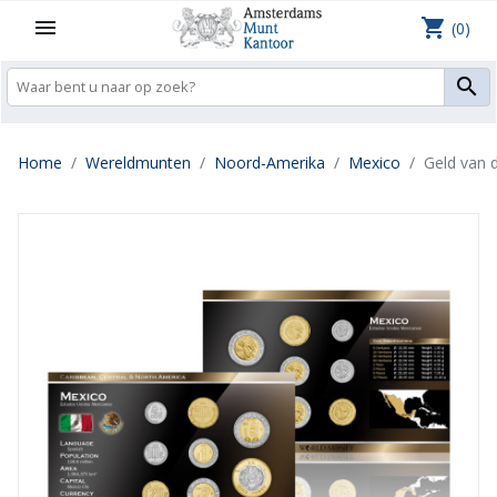
shopping_cart

(0)

Home
Wereldmunten
Noord-Amerika
Mexico
Geld van 